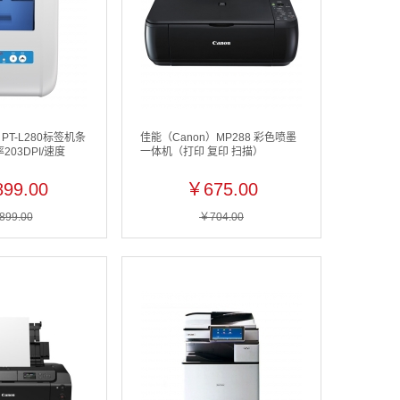
 PT-L280标签机条
佳能（Canon）MP288 彩色喷墨
03DPI/速度
一体机（打印 复印 扫描）
99.00
￥675.00
899.00
￥704.00