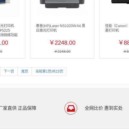
激光打印机
惠普(HP)Laser NS1020W A4 黑
佳能（Canon）
CP5225
白激光打印机
墨打印机
不支持网络功能
 适用耗材：
.00
￥2248.00
￥88
742A/CE743A
门
00
￥2248.00
￥8
下一页
尾页
当前第1页/共23页
厂家直供 正品保障
全网比价 惠到实处