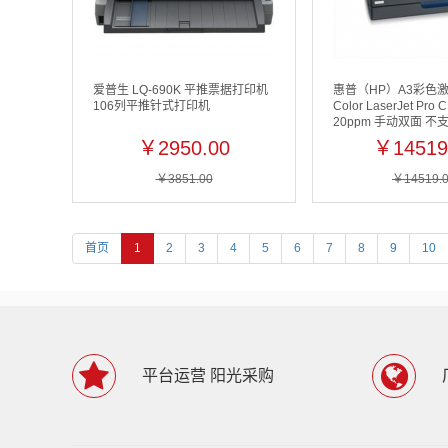
爱普生 LQ-690K 平推票据打印机
惠普（HP）A3彩色
106列平推针式打印机
Color LaserJet Pro 
20ppm 手动双面 
分辨率600*600dpi
￥2950.00
￥14519
CE740A/CE741A/CE
两年下一个工作日上
￥3851.00
￥14519.
首页
1
2
3
4
5
6
7
8
9
10
平台运营 阳光采购