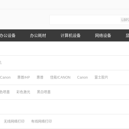
LBP
办公设备
办公耗材
计算机设备
网络设备
机
Canon
惠普/HP
惠普
佳能/CANON
Canon
富士胶片
色喷墨
彩色激光
黑白喷墨
无线网络打印
有线网络打印