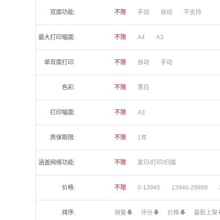
双面功能:
不限
手动
自动
不支持
最大打印幅面:
不限
A4
A3
单双面打印:
不限
自动
手动
色彩:
不限
黑白
打印幅面:
不限
A3
质保期限:
不限
1年
涵盖网络功能:
不限
复印/打印/扫描
价格:
不限
0-13945
13946-29999
排序:
销量
评分
价格
最新上架