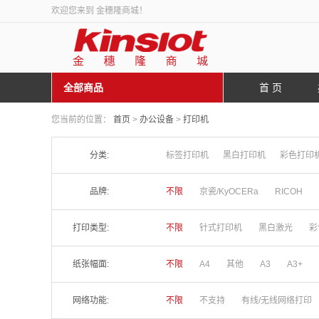
欢迎您来到 金穗隆商城！
全部商品
首 页
您当前的位置：
首页
>
办公设备
>
打印机
分类:
标签打印机
黑白打印机
彩色打印
品牌:
不限
京瓷/KyOCERa
RICOH
打印类型:
不限
针式打印机
黑白激光
彩
纸张幅面:
不限
A4
其他
A3
A3+
网络功能:
不限
不支持
有线/无线网络打印