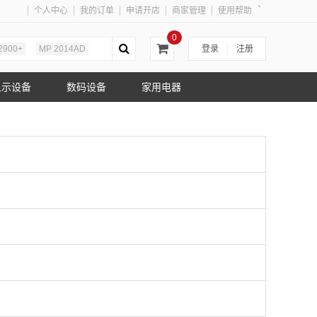
、
个人中心
我的订单
申请开店
商家管理
使用帮助
0
2900+
MP 2014AD
登录
|
注册
显示设备
数码设备
家用电器