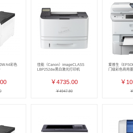
00W A4彩色
佳能（Canon）imageCLASS
爱普生（EPSON
钟
LBP252dw黑白激光打印机
门级彩色商用
00
￥4735.00
￥10
0
￥4947.80
￥