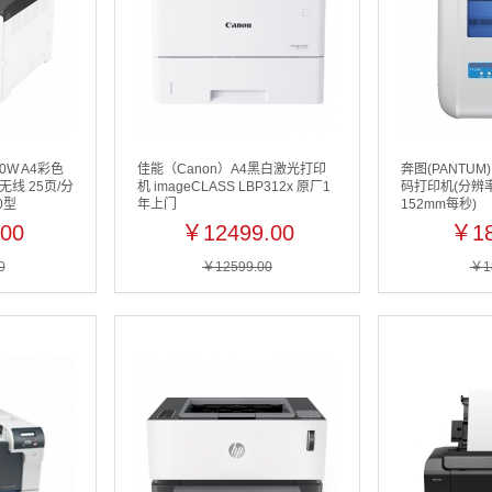
00W A4彩色
佳能（Canon）A4黑白激光打印
奔图(PANTUM)
线 25页/分
机 imageCLASS LBP312x 原厂1
码打印机(分辨率2
0型
年上门
152mm每秒)
00
￥12499.00
￥18
0
￥12599.00
￥1