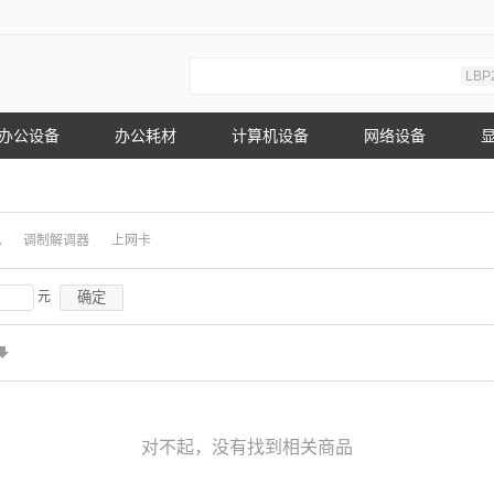
LBP
办公设备
办公耗材
计算机设备
网络设备
机
调制解调器
上网卡
确定
元
对不起，没有找到相关商品