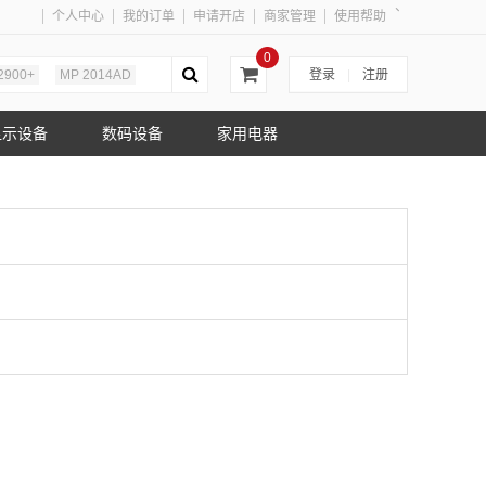
、
个人中心
我的订单
申请开店
商家管理
使用帮助
0
2900+
MP 2014AD
登录
|
注册
显示设备
数码设备
家用电器