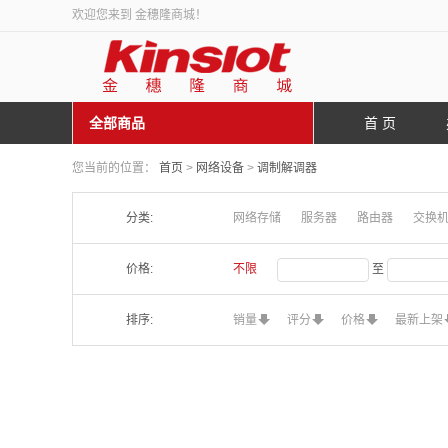
欢迎您来到 金穗隆商城！
全部商品
首 页
您当前的位置：
首页
>
网络设备
>
调制解调器
分类:
网络存储
服务器
路由器
交换
价格:
不限
至
排序:
销量
评分
价格
最新上架