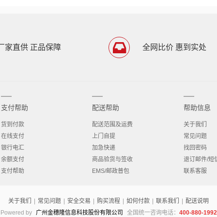
厂家直供 正品保障
全网比价 惠到实处
支付帮助
配送帮助
帮助信息
货到付款
配送范围及运费
关于我们
在线支付
上门自提
常见问题
银行电汇
加急快递
找回密码
余额支付
商品验货与签收
退订邮件/短
支付帮助
EMS/邮政普包
联系客服
关于我们
|
常见问题
|
安全交易
|
购买流程
|
如何付款
|
联系我们
|
配送说明
Powered by
广州金穗隆信息科技股份有限公司
全国统一咨询电话：
400-880-1992