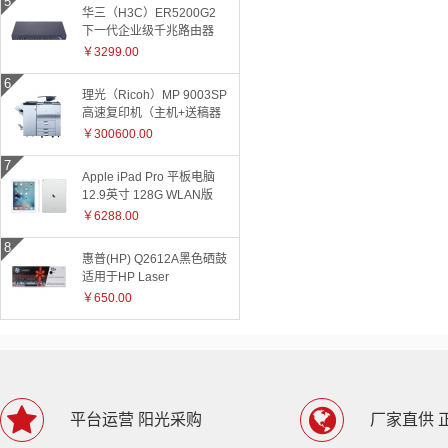
华三（H3C）ER5200G2
下一代企业级千兆路由器
￥3299.00
理光（Ricoh）MP 9003SP
高速复印机（主机+送稿器
+小册子装订器）
￥300600.00
Apple iPad Pro 平板电脑
12.9英寸 128G WLAN版
ML0Q2CH 银色
￥6288.00
惠普(HP) Q2612A黑色硒鼓
适用于HP Laser
Jet1010/1015/1018/1020plus/1022/3015/3020/3030/050/3050z/30
￥650.00
和3055系
列/M1005/M1319f 2612A
2612
平台运营 阳光采购
厂家直供 