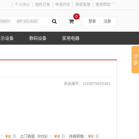
、
个人中心
我的订单
申请开店
商家管理
使用帮助
0
2900+
MP 2014AD
登录
|
注册
显示设备
数码设备
家用电器
商品编号：
J165079435383
）：
￥0
（）
上门自提（POS）：
￥0
（）
月结转账：
￥0
（）