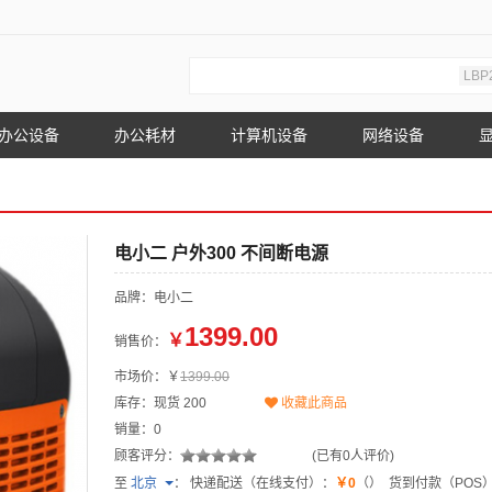
LBP
办公设备
办公耗材
计算机设备
网络设备
电小二 户外300 不间断电源
品牌：电小二
1399.00
￥
销售价：
市场价：￥
1399.00
库存：现货
200
收藏此商品
销量：0
顾客评分：
(已有0人评价)
至
北京
：
快递配送（在线支付）：
￥0
（）
货到付款（POS