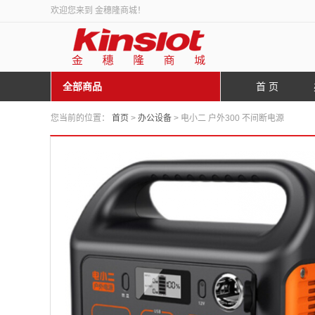
欢迎您来到 金穗隆商城！
全部商品
首 页
您当前的位置：
首页
>
办公设备
> 电小二 户外300 不间断电源