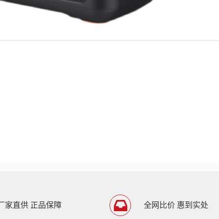
050/3050z/3052
厂家直供 正品保障
全网比价 惠到实处