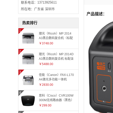
联系电话：13713925611
所在地：广东省 深圳市
产品描述：
热卖排行
理光（Ricoh）MP 2014
A3黑白数码复合机（标配
有线网络+国产工作台）
￥3748.00
理光（Ricoh）MP 2014D
A3黑白数码复合机 标配含
盖板
￥5488.00
佳能（Canon）FAX-L170
A4激光多功能一体机
￥2830.00
思科（Cisco）CVR100W
300M无线路由器（黑色）
￥299.00