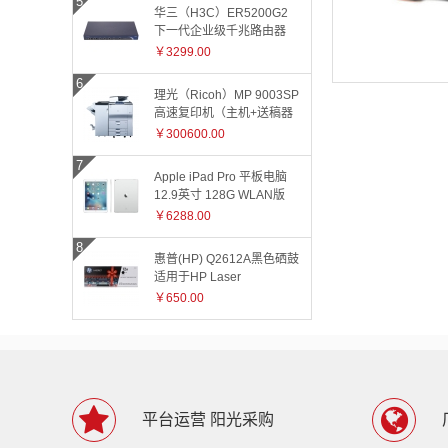
华三（H3C）ER5200G2
下一代企业级千兆路由器
￥3299.00
理光（Ricoh）MP 9003SP
高速复印机（主机+送稿器
+小册子装订器）
￥300600.00
Apple iPad Pro 平板电脑
12.9英寸 128G WLAN版
ML0Q2CH 银色
￥6288.00
惠普(HP) Q2612A黑色硒鼓
适用于HP Laser
Jet1010/1015/1018/1020plus/1022/3015/3020/3030/
￥650.00
和3055系
列/M1005/M1319f 2612A
2612
平台运营 阳光采购