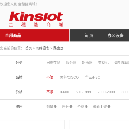
欢迎您来到 金穗隆商城！
全部商品
首 页
办公设备
您当前的位置：
首页
>
网络设备
>
路由器
分类:
网络存储
服务器
路由器
交换机
调制解调
品牌:
不限
思科/CISCO
华三/H3C
价格:
不限
0-600
601-1999
2000-2999
300
排序:
销量
评分
价格
最新上架