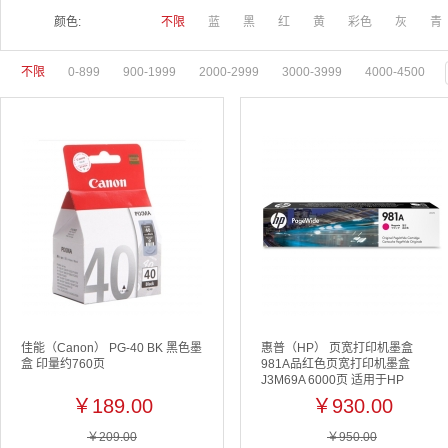
颜色:
不限
蓝
黑
红
黄
彩色
灰
青
不限
0-899
900-1999
2000-2999
3000-3999
4000-4500
佳能（Canon） PG-40 BK 黑色墨
惠普（HP） 页宽打印机墨盒
盒 印量约760页
981A品红色页宽打印机墨盒
J3M69A 6000页 适用于HP
PageWide Enterprise Color 586
￥189.00
￥930.00
系列; HP PageWide Enterprise
Color 556 系列
￥209.00
￥950.00