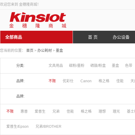
欢迎您来到 金穗隆商城！
全部商品
首 页
办公设备
您当前的位置：
首页
>
办公耗材
>
墨盒
分类:
文具用品
碳粉/墨粉
硒鼓/粉盒
墨盒
色带
品牌:
不限
优彩仕
Canon
格之格
佳能
天
品牌:
不限
惠普
爱普生
兄弟
佳能
格之格
理想
理光
基士
爱普生/Epson
兄弟/BROTHER